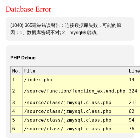
Database Error
(1040) 365建站错误警告：连接数据库失败，可能的原
因：1、数据库密码不对; 2、mysql未启动。
PHP Debug
No.
File
Line
1
/index.php
14
2
/source/function/function_extend.php
324
3
/source/class/jzmysql.class.php
211
4
/source/class/jzmysql.class.php
62
5
/source/class/jzmysql.class.php
94
6
/source/class/jzmysql.class.php
76