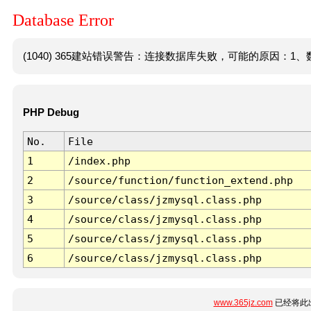
Database Error
(1040) 365建站错误警告：连接数据库失败，可能的原因：1、数
PHP Debug
No.
File
1
/index.php
2
/source/function/function_extend.php
3
/source/class/jzmysql.class.php
4
/source/class/jzmysql.class.php
5
/source/class/jzmysql.class.php
6
/source/class/jzmysql.class.php
www.365jz.com
已经将此