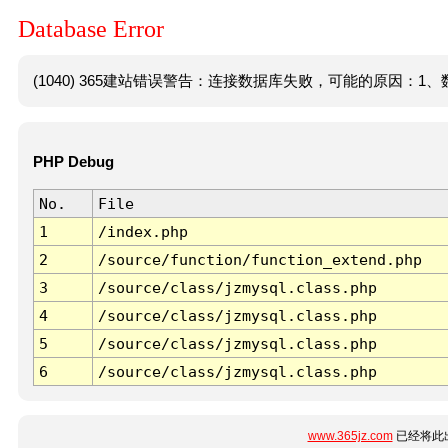
Database Error
(1040) 365建站错误警告：连接数据库失败，可能的原因：1、数
PHP Debug
No.
File
1
/index.php
2
/source/function/function_extend.php
3
/source/class/jzmysql.class.php
4
/source/class/jzmysql.class.php
5
/source/class/jzmysql.class.php
6
/source/class/jzmysql.class.php
www.365jz.com
已经将此