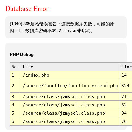
Database Error
(1040) 365建站错误警告：连接数据库失败，可能的原
因：1、数据库密码不对; 2、mysql未启动。
PHP Debug
No.
File
Line
1
/index.php
14
2
/source/function/function_extend.php
324
3
/source/class/jzmysql.class.php
211
4
/source/class/jzmysql.class.php
62
5
/source/class/jzmysql.class.php
94
6
/source/class/jzmysql.class.php
76