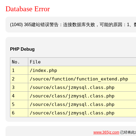
Database Error
(1040) 365建站错误警告：连接数据库失败，可能的原因：1、数
PHP Debug
No.
File
1
/index.php
2
/source/function/function_extend.php
3
/source/class/jzmysql.class.php
4
/source/class/jzmysql.class.php
5
/source/class/jzmysql.class.php
6
/source/class/jzmysql.class.php
www.365jz.com
已经将此