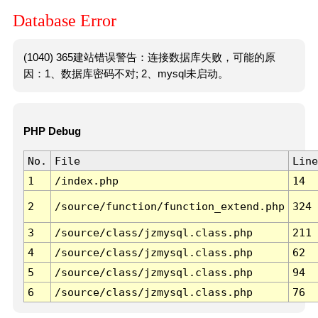
Database Error
(1040) 365建站错误警告：连接数据库失败，可能的原
因：1、数据库密码不对; 2、mysql未启动。
PHP Debug
No.
File
Line
1
/index.php
14
2
/source/function/function_extend.php
324
3
/source/class/jzmysql.class.php
211
4
/source/class/jzmysql.class.php
62
5
/source/class/jzmysql.class.php
94
6
/source/class/jzmysql.class.php
76