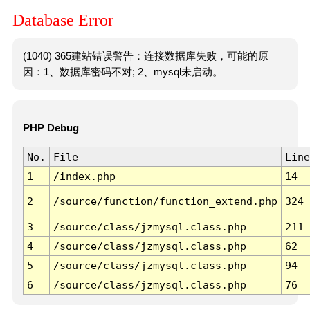
Database Error
(1040) 365建站错误警告：连接数据库失败，可能的原
因：1、数据库密码不对; 2、mysql未启动。
PHP Debug
No.
File
Line
1
/index.php
14
2
/source/function/function_extend.php
324
3
/source/class/jzmysql.class.php
211
4
/source/class/jzmysql.class.php
62
5
/source/class/jzmysql.class.php
94
6
/source/class/jzmysql.class.php
76