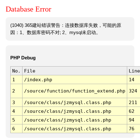
Database Error
(1040) 365建站错误警告：连接数据库失败，可能的原
因：1、数据库密码不对; 2、mysql未启动。
PHP Debug
No.
File
Line
1
/index.php
14
2
/source/function/function_extend.php
324
3
/source/class/jzmysql.class.php
211
4
/source/class/jzmysql.class.php
62
5
/source/class/jzmysql.class.php
94
6
/source/class/jzmysql.class.php
76