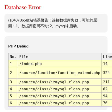
Database Error
(1040) 365建站错误警告：连接数据库失败，可能的原
因：1、数据库密码不对; 2、mysql未启动。
PHP Debug
No.
File
Line
1
/index.php
14
2
/source/function/function_extend.php
324
3
/source/class/jzmysql.class.php
211
4
/source/class/jzmysql.class.php
62
5
/source/class/jzmysql.class.php
94
6
/source/class/jzmysql.class.php
76