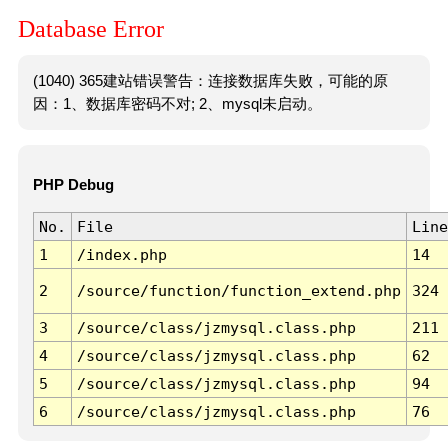
Database Error
(1040) 365建站错误警告：连接数据库失败，可能的原
因：1、数据库密码不对; 2、mysql未启动。
PHP Debug
No.
File
Line
1
/index.php
14
2
/source/function/function_extend.php
324
3
/source/class/jzmysql.class.php
211
4
/source/class/jzmysql.class.php
62
5
/source/class/jzmysql.class.php
94
6
/source/class/jzmysql.class.php
76