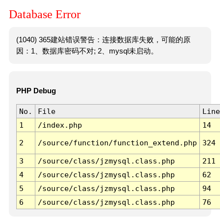
Database Error
(1040) 365建站错误警告：连接数据库失败，可能的原
因：1、数据库密码不对; 2、mysql未启动。
PHP Debug
No.
File
Line
1
/index.php
14
2
/source/function/function_extend.php
324
3
/source/class/jzmysql.class.php
211
4
/source/class/jzmysql.class.php
62
5
/source/class/jzmysql.class.php
94
6
/source/class/jzmysql.class.php
76