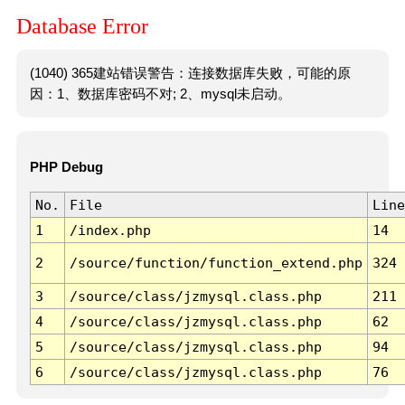
Database Error
(1040) 365建站错误警告：连接数据库失败，可能的原
因：1、数据库密码不对; 2、mysql未启动。
PHP Debug
No.
File
Line
1
/index.php
14
2
/source/function/function_extend.php
324
3
/source/class/jzmysql.class.php
211
4
/source/class/jzmysql.class.php
62
5
/source/class/jzmysql.class.php
94
6
/source/class/jzmysql.class.php
76