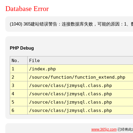
Database Error
(1040) 365建站错误警告：连接数据库失败，可能的原因：1、数
PHP Debug
No.
File
1
/index.php
2
/source/function/function_extend.php
3
/source/class/jzmysql.class.php
4
/source/class/jzmysql.class.php
5
/source/class/jzmysql.class.php
6
/source/class/jzmysql.class.php
www.365jz.com
已经将此