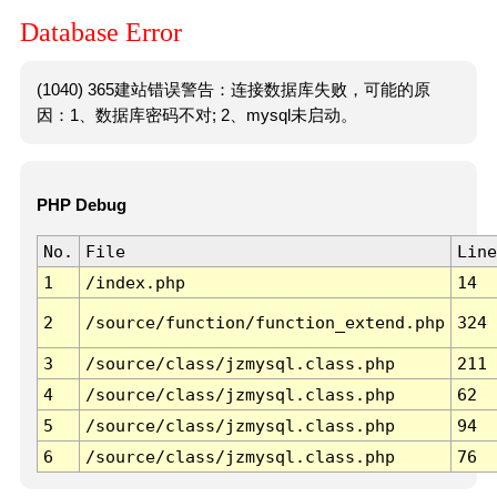
Database Error
(1040) 365建站错误警告：连接数据库失败，可能的原
因：1、数据库密码不对; 2、mysql未启动。
PHP Debug
No.
File
Line
1
/index.php
14
2
/source/function/function_extend.php
324
3
/source/class/jzmysql.class.php
211
4
/source/class/jzmysql.class.php
62
5
/source/class/jzmysql.class.php
94
6
/source/class/jzmysql.class.php
76