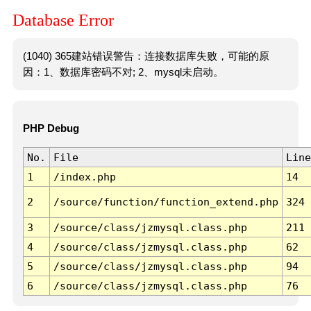
Database Error
(1040) 365建站错误警告：连接数据库失败，可能的原
因：1、数据库密码不对; 2、mysql未启动。
PHP Debug
No.
File
Line
1
/index.php
14
2
/source/function/function_extend.php
324
3
/source/class/jzmysql.class.php
211
4
/source/class/jzmysql.class.php
62
5
/source/class/jzmysql.class.php
94
6
/source/class/jzmysql.class.php
76