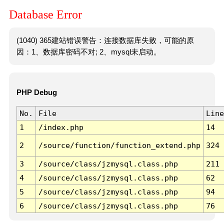
Database Error
(1040) 365建站错误警告：连接数据库失败，可能的原
因：1、数据库密码不对; 2、mysql未启动。
PHP Debug
No.
File
Line
1
/index.php
14
2
/source/function/function_extend.php
324
3
/source/class/jzmysql.class.php
211
4
/source/class/jzmysql.class.php
62
5
/source/class/jzmysql.class.php
94
6
/source/class/jzmysql.class.php
76